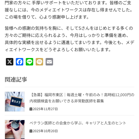
門家の方々に 手厚いサポートをいただいております。皆様のご支
援なしには、今のメディエイトワークスは存在し得ませんでした。
この場を借りて、心より感謝申し上げます。
皆様への感謝の気持ちを胸に、そしてSさんをはじめとする多くの
方々のご期待に応えられるよう、今月はしっかりと準備を進め、
具体的な実績を出せるように邁進してまいります。今後とも、メデ
ィエイトワークスをどうぞよろしくお願いいたします。
X
Facebook
Line
Mixi
Email
関連記事
【急募】福岡市東区｜毎週土曜・午前のみ！高時給12,000円の
内視鏡検査をお願いできる非常勤医師を募集
2025年11月27日
ベテラン医師との会食から学ぶ、キャリアと人生のヒント
2025年10月20日