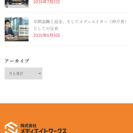
2026年7月2日
早期退職と返金、そしてメディエイター（仲介者）
としての反省
2026年6月9日
アーカイブ
ア
ー
カ
イ
ブ