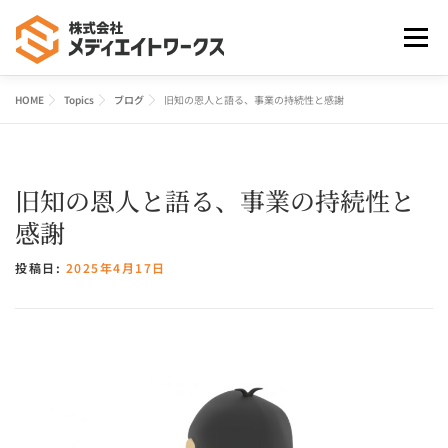
コ
ン
メニュ
テ
ン
ツ
HOME
Topics
ブログ
旧知の恩人と語る、事業の持続性と感謝
HOME
事業案内
よくあるご質問
会社案内
へ
ス
キ
お問合せ
旧知の恩人と語る、事業の持続性と
ッ
プ
感謝
投稿日:
2025年4月17日