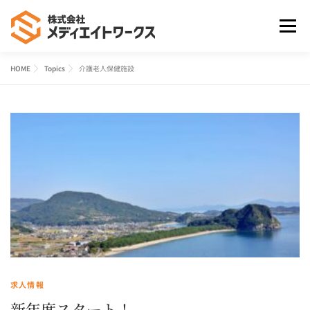
コ
ン
メニュ
テ
ン
HOME
Topics
介護老人保健施設
ツ
HOME
事業案内
よくあるご質問
会社案内
へ
ス
キ
お問合せ
ッ
プ
求人情報
新年度スタート！