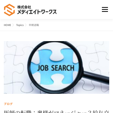
コ
ン
メニュ
テ
ン
HOME
Topics
早期退職
ツ
HOME
事業案内
よくあるご質問
会社案内
へ
ス
キ
お問合せ
ッ
プ
ブログ
医師の転職：奥様がマネージャー？給与交