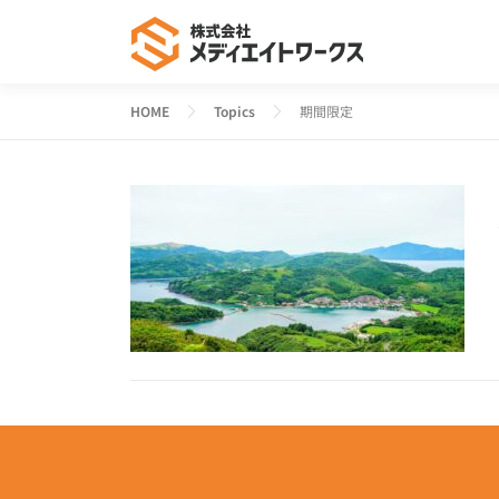
コ
ン
テ
ン
HOME
Topics
期間限定
ツ
へ
ス
キ
ッ
プ