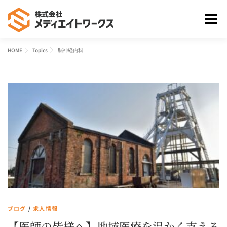
コ
ン
メニュ
テ
ン
HOME
Topics
脳神経内科
ツ
HOME
事業案内
よくあるご質問
会社案内
へ
ス
キ
お問合せ
ッ
プ
ブログ
/
求人情報
【医師の皆様へ】地域医療を温かく支える