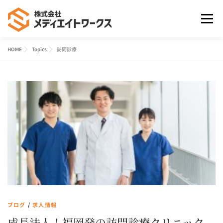
コ
ン
メニュ
テ
ン
HOME
Topics
訪問診療
ツ
HOME
事業案内
よくあるご質問
会社案内
へ
ス
キ
お問合せ
ッ
プ
ブログ
/
求人情報
成長法人！福岡発の訪問診療クリニック