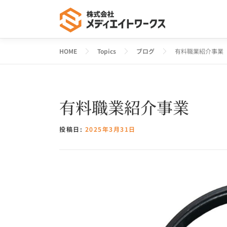
コ
ン
テ
ン
HOME
Topics
ブログ
有料職業紹介事業
ツ
へ
ス
有料職業紹介事業
キ
ッ
プ
投稿日:
2025年3月31日